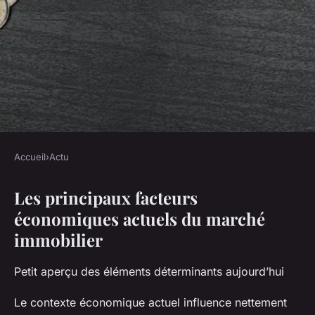
Accueil
›
Actu
ACTU
Les principaux facteurs
Quels facteurs économiques
économiques actuels du marché
affectent le marché
immobilier
immobilier aujourd'hui ?
Petit aperçu des éléments déterminants aujourd’hui
Léa
•
4 juillet 2025
•
6 min de lecture
Le contexte économique actuel influence nettement