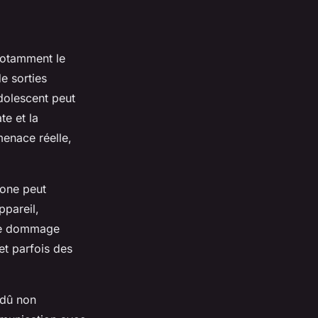
notamment le
de sorties
dolescent peut
te et la
menace réelle,
hone peut
ppareil,
ple dommage
et parfois des
 dû non