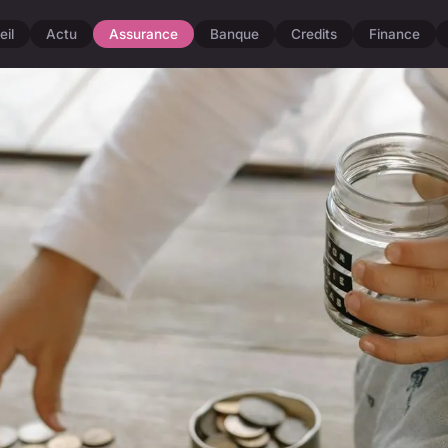
il
Actu
Assurance
Banque
Credits
Finance