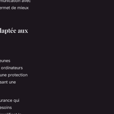
mmunication avec
permet de mieux
daptée aux
jeunes
, ordinateurs
 une protection
ssant une
urance qui
besoins