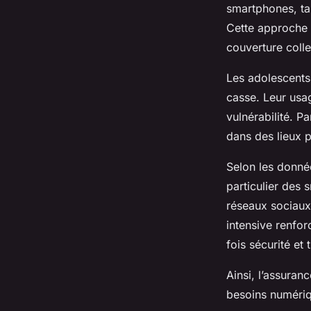
smartphones, ta
Cette approche f
Léa
•
4 juillet 2025
•
7 min de lecture
couverture colle
Les adolescents
casse. Leur usa
vulnérabilité. P
dans des lieux pu
Selon les donnée
particulier des 
réseaux sociaux,
intensive renfor
fois sécurité et 
Ainsi, l’assuran
besoins numéri