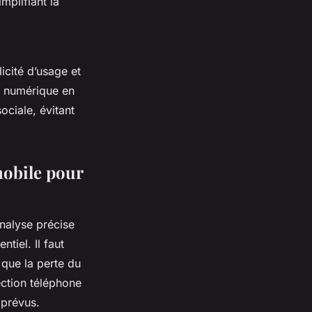
mplifiant la
icité d’usage et
s numérique en
sociale, évitant
mobile pour
nalyse précise
tiel. Il faut
 que la perte du
ection téléphone
mprévus.