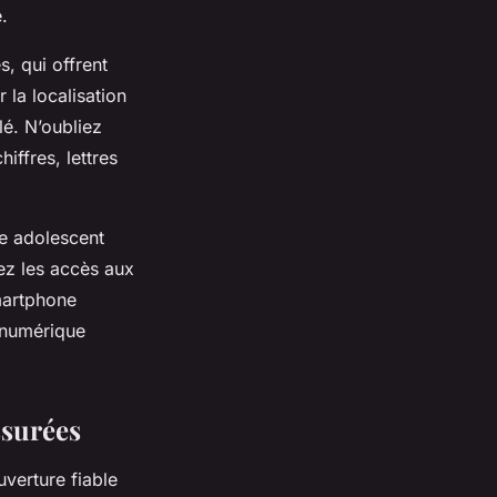
.
s, qui offrent
 la localisation
é. N’oubliez
iffres, lettres
re adolescent
lez les accès aux
martphone
é numérique
ssurées
verture fiable