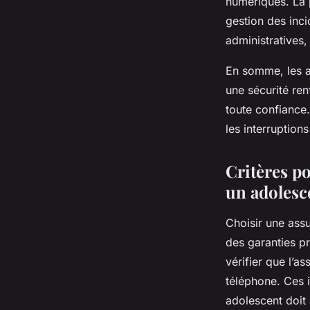
numériques. La p
gestion des inci
administratives,
En somme, les a
une sécurité re
toute confiance. 
les interruption
Critères p
un adolesc
Choisir une ass
des garanties pr
vérifier que l’a
téléphone. Ces 
adolescent doit