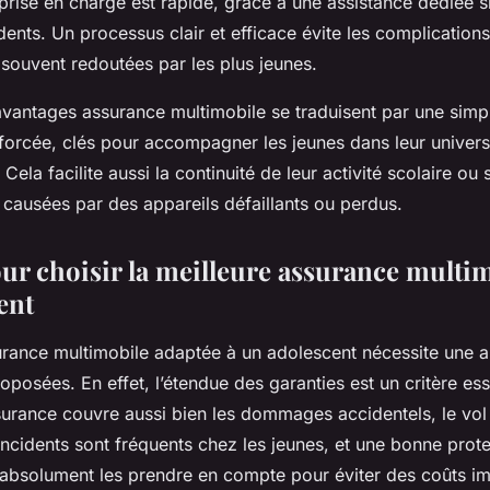
rise en charge est rapide, grâce à une assistance dédiée si
dents. Un processus clair et efficace évite les complications
 souvent redoutées par les plus jeunes.
vantages assurance multimobile se traduisent par une simpl
nforcée, clés pour accompagner les jeunes dans leur univer
Cela facilite aussi la continuité de leur activité scolaire ou 
s causées par des appareils défaillants ou perdus.
our choisir la meilleure assurance multi
ent
urance multimobile adaptée à un adolescent nécessite une a
oposées. En effet, l’étendue des garanties est un critère essen
ssurance couvre aussi bien les dommages accidentels, le vol
incidents sont fréquents chez les jeunes, et une bonne prot
 absolument les prendre en compte pour éviter des coûts i