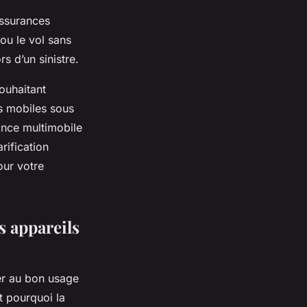
assurances
ou le vol sans
s d’un sinistre.
souhaitant
rs mobiles sous
ance multimobile
rification
our votre
s appareils
er au bon usage
t pourquoi la