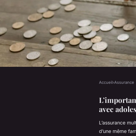
Accueil
›
Assurance
ASSURANCE
Assurance Multimobi
L’importan
avec adole
Est Indispensable P
L’assurance mult
Adolescents !
d’une même fami